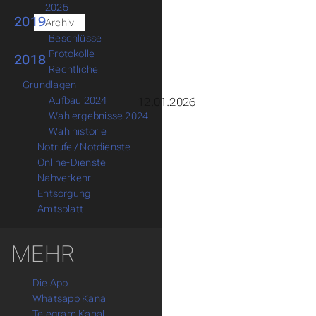
2025
2019
Archiv
Beschlüsse
Untermenu Beschlüsse
Protokolle
Untermenu Protokolle
2018
Rechtliche
Untermenu Rechtliche Grundlagen
Grundlagen
Aufbau 2024
12.01.2026
Wahlergebnisse 2024
Wahlhistorie
Untermenu Wahlhistorie
Notrufe / Notdienste
Online-Dienste
Nahverkehr
Entsorgung
Amtsblatt
MEHR
Die App
Whatsapp Kanal
Telegram Kanal