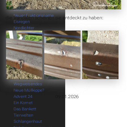
Eis-Wasser
Eisstraßen
Neuer Fraktionsname
die Vandalen scheinen sie entdeckt zu haben:
Eisregen
Nordlichter
Eisiger Sonnenaufgang
Schandfleck
Kalte Weihnacht
Subbotnik
Tiefflug
Wilde Nächte
Ballonüberfahrt
Luftkreuz
Wegweisendes
Neue Müllkippe?
09.01.2026
Advent 24
Ein Komet
Das Bankett
Tierwelten
Schlangenhaut