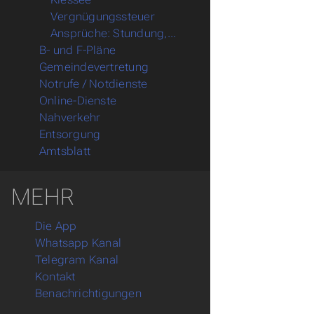
Vergnügungssteuer
Ansprüche: Stundung,...
B- und F-Pläne
Untermenu B- und F-Pläne
Gemeindevertretung
Untermenu Gemeindevertretung
Notrufe / Notdienste
Online-Dienste
Nahverkehr
Entsorgung
Amtsblatt
MEHR
Die App
Whatsapp Kanal
Telegram Kanal
Kontakt
Benachrichtigungen