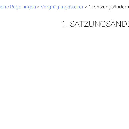
tzin
>
liche Regelungen
>
Vergnügungssteuer
>
1. Satzungsänder
1. SATZUNGSÄN